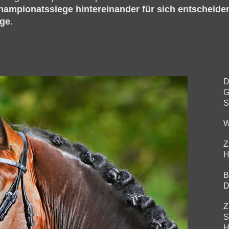
hampionatssiege hintereinander für sich entscheid
lge
.
D
G
S
W
Z
H
B
D
Z
S
H