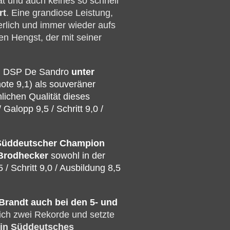
t und auch keines so schnell
rt
. Eine grandiose Leistung,
rlich und immer wieder aufs
en Hengst, der mit seiner
ng DSP De Sandro
unter
note 9,1) als souveräner
ichen Qualität dieses
alopp 9,5 / Schritt 9,0 /
Süddeutscher Champion
 Brodhecker
sowohl in der
 / Schritt 9,0 / Ausbildung 8,5
 Brandt auch bei den 5- und
ich zwei Rekorde und setzte
ein Süddeutsches