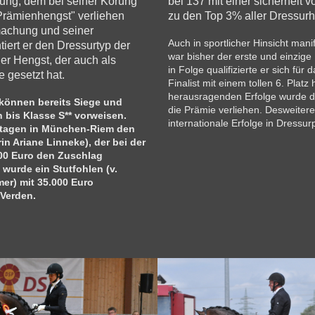
ung, dem bei seiner Körung
bei 137 mit einer sicherheit 
Prämienhengst" verliehen
zu den Top 3% aller Dressur
machung und seiner
Auch in sportlicher Hinsicht mani
iert er den Dressurtyp der
war bisher der erste und einzig
er Hengst, der auch als
in Folge qualifizierte er sich fü
e gesetzt hat.
Finalist mit einem tollen 6. Platz
herausragenden Erfolge wurde 
können bereits Siege und
die Prämie verliehen. Desweitere
 bis Klasse S** vorweisen.
internationale Erfolge in Dressur
sttagen in München-Riem den
in Ariane Linneke), der bei der
00 Euro den Zuschlag
wurde ein Stutfohlen (v.
mer) mit 35.000 Euro
 Verden.