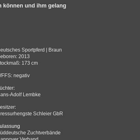
en können und ihm gelang
eutsches Sportpferd | Braun
eboren: 2013
tockmaß: 173 cm
FFS: negativ
üchter:
ans-Adolf Lembke
esitzer:
ressurhengste Schleier GbR
ulassung
üddeutsche Zuchtverbände
annover Verband