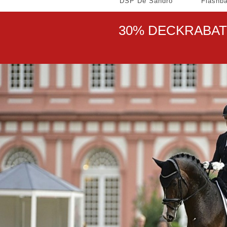
DSP De Sandro
Flashb
30% DECKRABAT