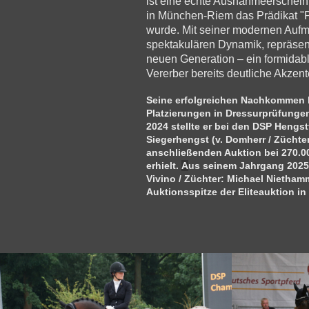
ist eine echte Ausnahmeerschein
in München-Riem das Prädikat "
wurde. Mit seiner modernen Auf
spektakulären Dynamik, repräsent
neuen Generation – ein formidabl
Vererber bereits deutliche Akzent
Seine erfolgreichen Nachkommen 
Platzierungen in Dressurprüfungen
2024 stellte er bei den DSP Heng
Siegerhengst (v. Domherr / Züchter
anschließenden Auktion bei 270.0
erhielt.
A
us seinem Jahrgang 2025 
Vivino / Züchter: Michael Nietham
Auktionsspitze der Eliteauktion in