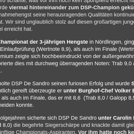
schaffte, was vor ihm noch kein Sportpferd erreicht ha
urde
viermal hintereinander zum DSP-Champion gekü
nahmehengst seine herausragenden Qualitäten kontinuie
t. Wir sind unglaublich stolz auf diesen großartigen jung
l erreicht hat.
hampionat der 3-jährigen Hengste
in Nördlingen, gi
Einlaufprüfung (Wertnote 8,9), als auch im Finale (Wert
emium zeigte sich hochbeeindruckt von der außergewöhnl
rte dies mit durchweg überragenden Noten: Trab 9,0 / G
.
holte DSP De Sandro seinen furiosen Erfolg und wurde
htlich gereift überzeugte er
unter Burghof-Chef Volker
als auch im Finale, das er mit 8,6 (Trab 8,0 / Galopp 8,5
heiden konnte.
Folgejahren sicherte sich DSP De Sandro
unter Carolin
 8,0)
die begehrte Siegerschärpe und knackte damit gle
ünftige Championats-Aspiranten.
Vor ihm hatte noch k