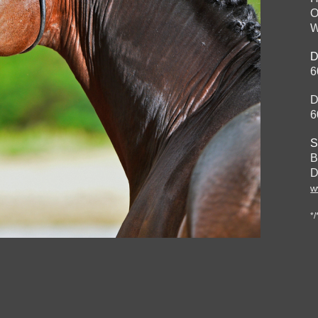
O
W
D
6
D
6
S
B
D
w
*