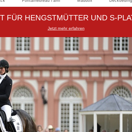
ack
Fontainebleau l'ami
Maddox
Deckbedin
T FÜR HENGSTMÜTTER UND S-PLA
Jetzt mehr erfahren