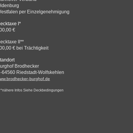
ldenburg
estfalen per Einzelgenehmigung
ecktaxe I*
00,00 €
ecktaxe II**
00,00 € bei Trächtigkeit
tandort
urghof Brodhecker
-64560 Riedstadt-Wolfskehlen
ww.brodhecker-burghof.de
/**nähere Infos Siehe Deckbedingungen