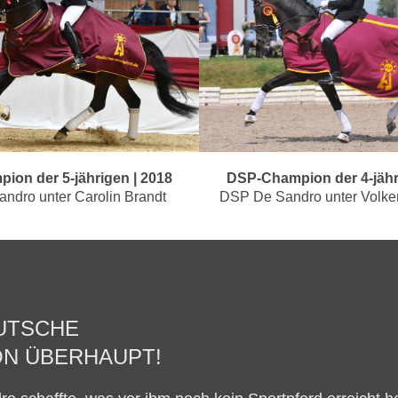
on der 5-jährigen | 2018
DSP-Champion der 4-jähr
ndro unter Carolin Brandt
DSP De Sandro unter Volke
UTSCHE
ON ÜBERHAUPT!