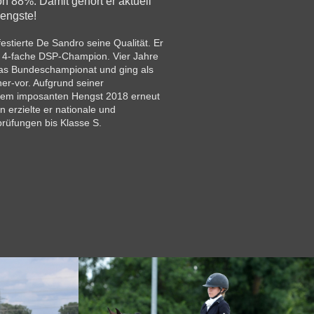
von 88%. Damit gehört er aktuell
hengste!
festierte De Sandro seine Qualität. Er
e 4-fache DSP-Champion. Vier Jahre
r das Bundeschampionat und ging als
 her-vor. Aufgrund seiner
dem imposanten Hengst 2018 erneut
n erzielte er nationale und
prüfungen bis Klasse S.