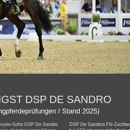
GST DSP DE SANDRO
ngpferdeprüfungen / Stand 2025)
Decurio-Sohn DSP De Sandro
DSP De Sandros FN-Zuchtwert