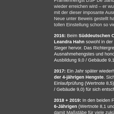
Prämienhengst DSP De Sandro 
wieder erreichen wird – er w
mit der dieser imposante Aus
Neue unter Beweis gestellt ha
tollen Einstellung schon so vie
2016:
Beim
Süddeutschen C
Leandra Hahn
sowohl in der 
Sieger hervor. Das Richtergr
Ausnahmehengstes und honorie
Ausbildung 9,0 / Gebäude 9,1
2017:
Ein Jahr später wieder
der 4-jährigen Hengste
. Sic
Einlaufprüfung (Wertnote 8,5) 
/ Gebäude 9,0) für sich entsc
2018 + 2019:
In den beiden 
6-Jährigen
(Wertnote 8,1 und
damit Maßstäbe für viele zuk