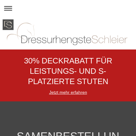
30% DECKRABATT FÜR
LEISTUNGS- UND S-
PLATZIERTE STUTEN
Jetzt mehr erfahren